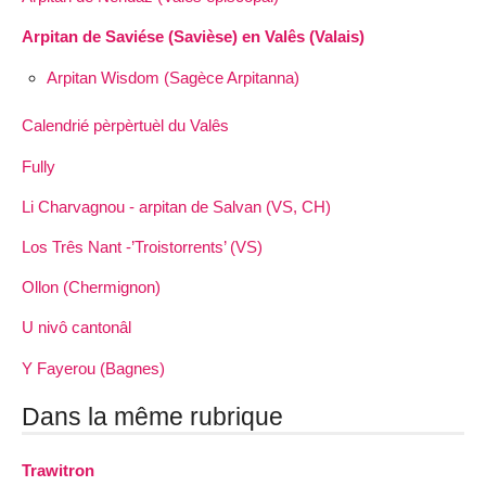
Arpitan de Saviése (Savièse) en Valês (Valais)
Arpitan Wisdom (Sagèce Arpitanna)
Calendrié pèrpèrtuèl du Valês
Fully
Li Charvagnou - arpitan de Salvan (VS, CH)
Los Três Nant -’Troistorrents’ (VS)
Ollon (Chermignon)
U nivô cantonâl
Y Fayerou (Bagnes)
Dans la même rubrique
Trawitron