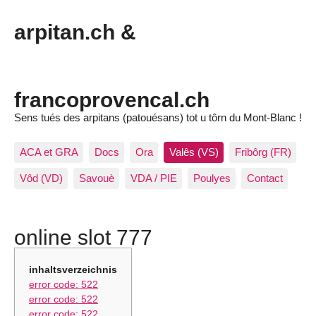
arpitan.ch &
francoprovencal.ch
Sens tués des arpitans (patouésans) tot u tôrn du Mont-Blanc !
ACA et GRA
Docs
Ora
Valês (VS)
Fribôrg (FR)
Vôd (VD)
Savouè
VDA / PIE
Poulyes
Contact
online slot 777
inhaltsverzeichnis
error code: 522
error code: 522
error code: 522