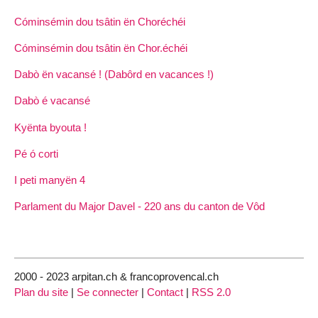
Cóminsémin dou tsâtin ën Choréchéi
Cóminsémin dou tsâtin ën Chor.échéi
Dabò ën vacansé ! (Dabôrd en vacances !)
Dabò é vacansé
Kyënta byouta !
Pé ó corti
I peti manyën 4
Parlament du Major Davel - 220 ans du canton de Vôd
2000 - 2023 arpitan.ch & francoprovencal.ch
Plan du site
|
Se connecter
|
Contact
|
RSS 2.0