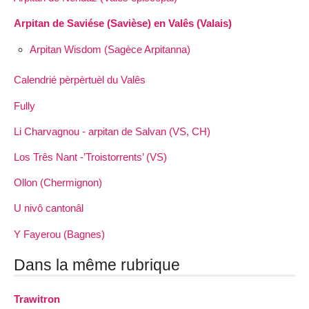
Arpitan de Saviése (Savièse) en Valês (Valais)
Arpitan Wisdom (Sagèce Arpitanna)
Calendrié pèrpèrtuèl du Valês
Fully
Li Charvagnou - arpitan de Salvan (VS, CH)
Los Três Nant -’Troistorrents’ (VS)
Ollon (Chermignon)
U nivô cantonâl
Y Fayerou (Bagnes)
Dans la même rubrique
Trawitron