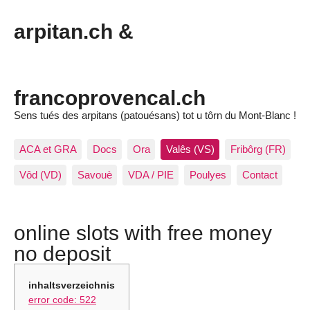
arpitan.ch &
francoprovencal.ch
Sens tués des arpitans (patouésans) tot u tôrn du Mont-Blanc !
ACA et GRA
Docs
Ora
Valês (VS)
Fribôrg (FR)
Vôd (VD)
Savouè
VDA / PIE
Poulyes
Contact
online slots with free money
no deposit
inhaltsverzeichnis
error code: 522