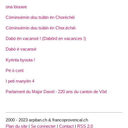
ona lóouwe
Cóminsémin dou tsâtin ën Choréchéi
Cóminsémin dou tsâtin ën Chor.échéi
Dabò ën vacansé ! (Dabôrd en vacances !)
Dabò é vacansé
Kyënta byouta !
Pé ó corti
I peti manyën 4
Parlament du Major Davel - 220 ans du canton de Vôd
2000 - 2023 arpitan.ch & francoprovencal.ch
Plan du site
|
Se connecter
|
Contact
|
RSS 2.0