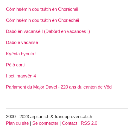
Cóminsémin dou tsâtin ën Choréchéi
Cóminsémin dou tsâtin ën Chor.échéi
Dabò ën vacansé ! (Dabôrd en vacances !)
Dabò é vacansé
Kyënta byouta !
Pé ó corti
I peti manyën 4
Parlament du Major Davel - 220 ans du canton de Vôd
2000 - 2023 arpitan.ch & francoprovencal.ch
Plan du site
|
Se connecter
|
Contact
|
RSS 2.0