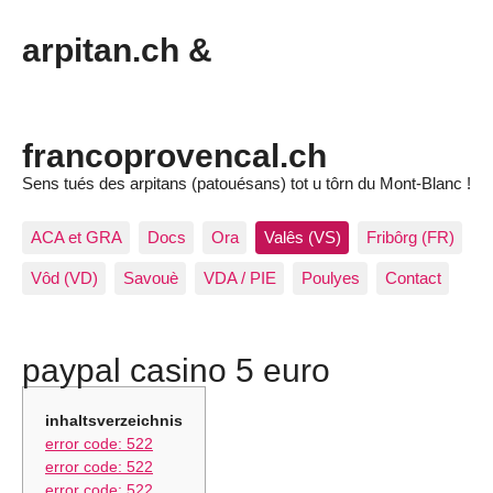
arpitan.ch &
francoprovencal.ch
Sens tués des arpitans (patouésans) tot u tôrn du Mont-Blanc !
ACA et GRA
Docs
Ora
Valês (VS)
Fribôrg (FR)
Vôd (VD)
Savouè
VDA / PIE
Poulyes
Contact
paypal casino 5 euro
inhaltsverzeichnis
error code: 522
error code: 522
error code: 522