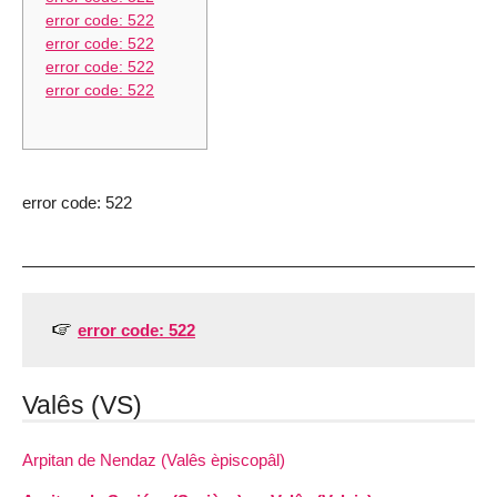
error code: 522
error code: 522
error code: 522
error code: 522
error code: 522
error code: 522
Valês (VS)
Arpitan de Nendaz (Valês èpiscopâl)