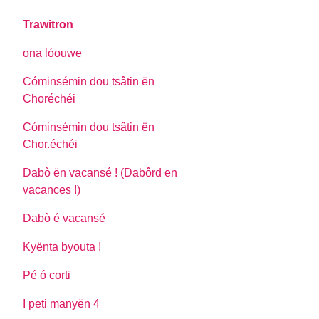
Trawitron
ona lóouwe
Cóminsémin dou tsâtin ën
Choréchéi
Cóminsémin dou tsâtin ën
Chor.échéi
Dabò ën vacansé ! (Dabôrd en
vacances !)
Dabò é vacansé
Kyënta byouta !
Pé ó corti
I peti manyën 4