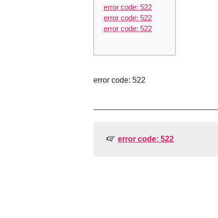
error code: 522
error code: 522
error code: 522
error code: 522
error code: 522