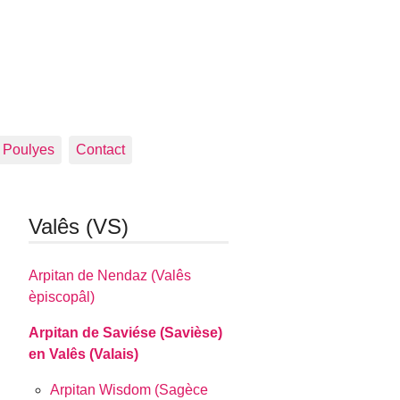
Poulyes
Contact
Valês (VS)
Arpitan de Nendaz (Valês
èpiscopâl)
Arpitan de Saviése (Savièse)
en Valês (Valais)
Arpitan Wisdom (Sagèce