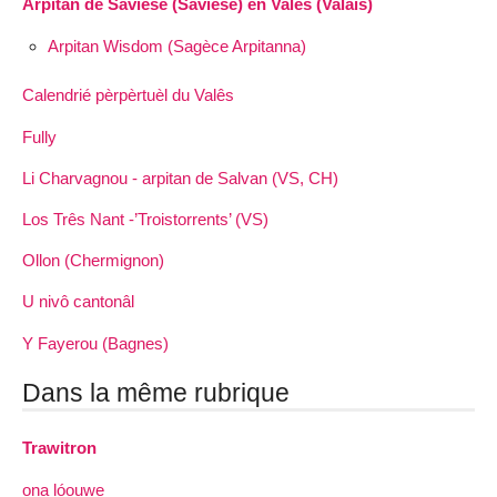
Arpitan de Saviése (Savièse) en Valês (Valais)
Arpitan Wisdom (Sagèce Arpitanna)
Calendrié pèrpèrtuèl du Valês
Fully
Li Charvagnou - arpitan de Salvan (VS, CH)
Los Três Nant -’Troistorrents’ (VS)
Ollon (Chermignon)
U nivô cantonâl
Y Fayerou (Bagnes)
Dans la même rubrique
Trawitron
ona lóouwe