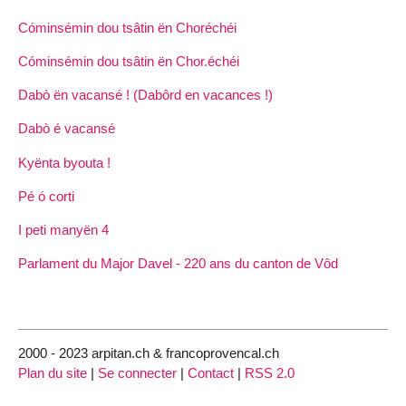
Cóminsémin dou tsâtin ën Choréchéi
Cóminsémin dou tsâtin ën Chor.échéi
Dabò ën vacansé ! (Dabôrd en vacances !)
Dabò é vacansé
Kyënta byouta !
Pé ó corti
I peti manyën 4
Parlament du Major Davel - 220 ans du canton de Vôd
2000 - 2023 arpitan.ch & francoprovencal.ch
Plan du site
|
Se connecter
|
Contact
|
RSS 2.0