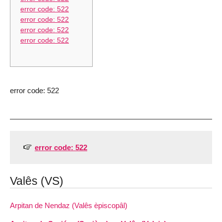
error code: 522
error code: 522
error code: 522
error code: 522
error code: 522
error code: 522
Valês (VS)
Arpitan de Nendaz (Valês èpiscopâl)