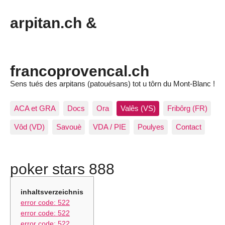
arpitan.ch &
francoprovencal.ch
Sens tués des arpitans (patouésans) tot u tôrn du Mont-Blanc !
ACA et GRA
Docs
Ora
Valês (VS)
Fribôrg (FR)
Vôd (VD)
Savouè
VDA / PIE
Poulyes
Contact
poker stars 888
inhaltsverzeichnis
error code: 522
error code: 522
error code: 522