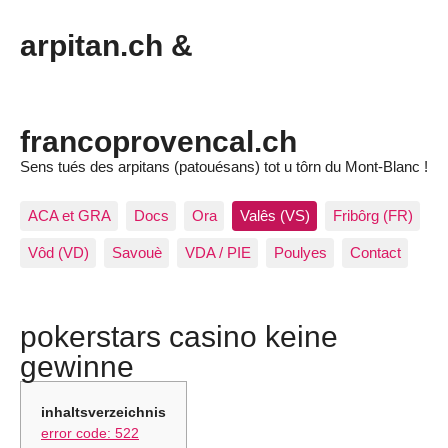
arpitan.ch &
francoprovencal.ch
Sens tués des arpitans (patouésans) tot u tôrn du Mont-Blanc !
ACA et GRA
Docs
Ora
Valês (VS)
Fribôrg (FR)
Vôd (VD)
Savouè
VDA / PIE
Poulyes
Contact
pokerstars casino keine
gewinne
inhaltsverzeichnis
error code: 522