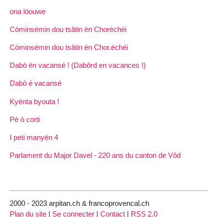
ona lóouwe
Cóminsémin dou tsâtin ën Choréchéi
Cóminsémin dou tsâtin ën Chor.échéi
Dabò ën vacansé ! (Dabôrd en vacances !)
Dabò é vacansé
Kyënta byouta !
Pé ó corti
I peti manyën 4
Parlament du Major Davel - 220 ans du canton de Vôd
2000 - 2023 arpitan.ch & francoprovencal.ch
Plan du site
|
Se connecter
|
Contact
|
RSS 2.0