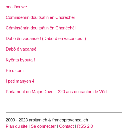
ona lóouwe
Cóminsémin dou tsâtin ën Choréchéi
Cóminsémin dou tsâtin ën Chor.échéi
Dabò ën vacansé ! (Dabôrd en vacances !)
Dabò é vacansé
Kyënta byouta !
Pé ó corti
I peti manyën 4
Parlament du Major Davel - 220 ans du canton de Vôd
2000 - 2023 arpitan.ch & francoprovencal.ch
Plan du site
|
Se connecter
|
Contact
|
RSS 2.0