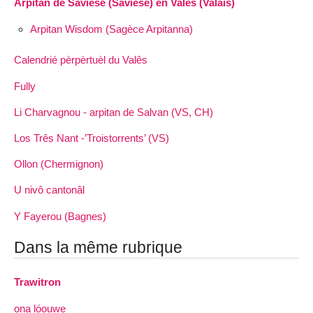
Arpitan de Saviése (Savièse) en Valês (Valais)
Arpitan Wisdom (Sagèce Arpitanna)
Calendrié pèrpèrtuèl du Valês
Fully
Li Charvagnou - arpitan de Salvan (VS, CH)
Los Três Nant -’Troistorrents’ (VS)
Ollon (Chermignon)
U nivô cantonâl
Y Fayerou (Bagnes)
Dans la même rubrique
Trawitron
ona lóouwe