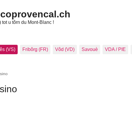
ncoprovencal.ch
tot u tôrn du Mont-Blanc !
ês (VS)
Fribôrg (FR)
Vôd (VD)
Savouè
VDA / PIE
sino
sino