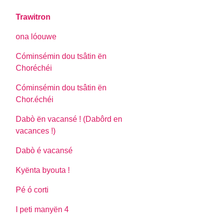
Trawitron
ona lóouwe
Cóminsémin dou tsâtin ën
Choréchéi
Cóminsémin dou tsâtin ën
Chor.échéi
Dabò ën vacansé ! (Dabôrd en
vacances !)
Dabò é vacansé
Kyënta byouta !
Pé ó corti
I peti manyën 4