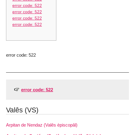
error code: 522
error code: 522
error code: 522
error code: 522
error code: 522
error code: 522
Valês (VS)
Arpitan de Nendaz (Valês èpiscopâl)