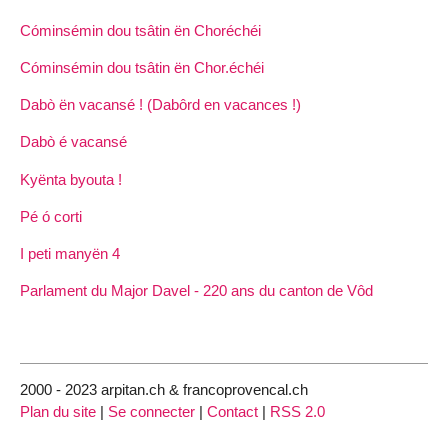
Cóminsémin dou tsâtin ën Choréchéi
Cóminsémin dou tsâtin ën Chor.échéi
Dabò ën vacansé ! (Dabôrd en vacances !)
Dabò é vacansé
Kyënta byouta !
Pé ó corti
I peti manyën 4
Parlament du Major Davel - 220 ans du canton de Vôd
2000 - 2023 arpitan.ch & francoprovencal.ch
Plan du site
|
Se connecter
|
Contact
|
RSS 2.0