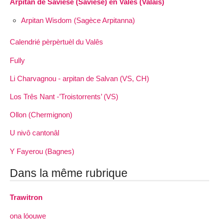
Arpitan de Saviése (Savièse) en Valês (Valais)
Arpitan Wisdom (Sagèce Arpitanna)
Calendrié pèrpèrtuèl du Valês
Fully
Li Charvagnou - arpitan de Salvan (VS, CH)
Los Três Nant -’Troistorrents’ (VS)
Ollon (Chermignon)
U nivô cantonâl
Y Fayerou (Bagnes)
Dans la même rubrique
Trawitron
ona lóouwe