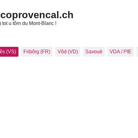
ncoprovencal.ch
tot u tôrn du Mont-Blanc !
ês (VS)
Fribôrg (FR)
Vôd (VD)
Savouè
VDA / PIE