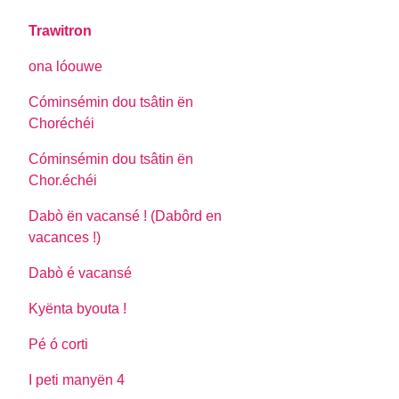
Trawitron
ona lóouwe
Cóminsémin dou tsâtin ën
Choréchéi
Cóminsémin dou tsâtin ën
Chor.échéi
Dabò ën vacansé ! (Dabôrd en
vacances !)
Dabò é vacansé
Kyënta byouta !
Pé ó corti
I peti manyën 4