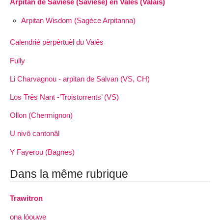
Arpitan de Saviése (Savièse) en Valês (Valais)
Arpitan Wisdom (Sagèce Arpitanna)
Calendrié pèrpèrtuèl du Valês
Fully
Li Charvagnou - arpitan de Salvan (VS, CH)
Los Três Nant -’Troistorrents’ (VS)
Ollon (Chermignon)
U nivô cantonâl
Y Fayerou (Bagnes)
Dans la même rubrique
Trawitron
ona lóouwe