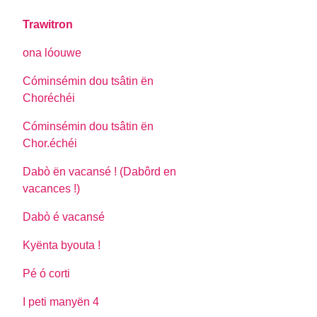
Trawitron
ona lóouwe
Cóminsémin dou tsâtin ën
Choréchéi
Cóminsémin dou tsâtin ën
Chor.échéi
Dabò ën vacansé ! (Dabôrd en
vacances !)
Dabò é vacansé
Kyënta byouta !
Pé ó corti
I peti manyën 4