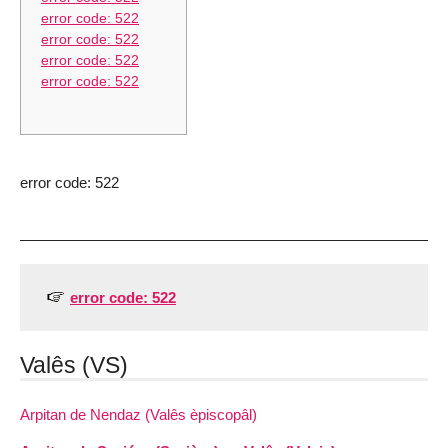
error code: 522
error code: 522
error code: 522
error code: 522
error code: 522
error code: 522
Valês (VS)
Arpitan de Nendaz (Valês èpiscopâl)