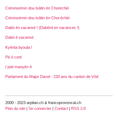
Cóminsémin dou tsâtin ën Choréchéi
Cóminsémin dou tsâtin ën Chor.échéi
Dabò ën vacansé ! (Dabôrd en vacances !)
Dabò é vacansé
Kyënta byouta !
Pé ó corti
I peti manyën 4
Parlament du Major Davel - 220 ans du canton de Vôd
2000 - 2023 arpitan.ch & francoprovencal.ch
Plan du site
|
Se connecter
|
Contact
|
RSS 2.0