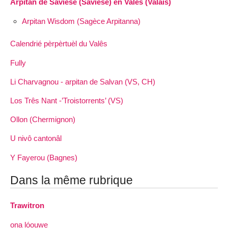
Arpitan de Saviése (Savièse) en Valês (Valais)
Arpitan Wisdom (Sagèce Arpitanna)
Calendrié pèrpèrtuèl du Valês
Fully
Li Charvagnou - arpitan de Salvan (VS, CH)
Los Três Nant -’Troistorrents’ (VS)
Ollon (Chermignon)
U nivô cantonâl
Y Fayerou (Bagnes)
Dans la même rubrique
Trawitron
ona lóouwe