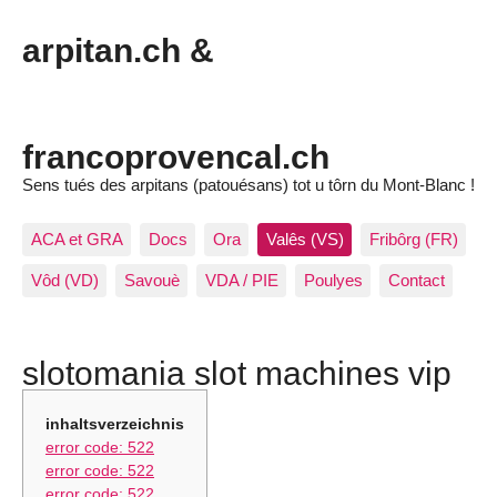
arpitan.ch &
francoprovencal.ch
Sens tués des arpitans (patouésans) tot u tôrn du Mont-Blanc !
ACA et GRA
Docs
Ora
Valês (VS)
Fribôrg (FR)
Vôd (VD)
Savouè
VDA / PIE
Poulyes
Contact
slotomania slot machines vip
inhaltsverzeichnis
error code: 522
error code: 522
error code: 522