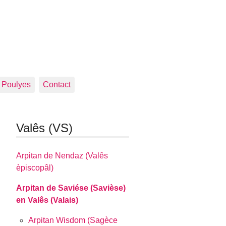
Poulyes
Contact
Valês (VS)
Arpitan de Nendaz (Valês
èpiscopâl)
Arpitan de Saviése (Savièse)
en Valês (Valais)
Arpitan Wisdom (Sagèce