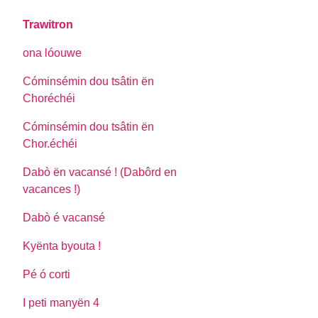
Trawitron
ona lóouwe
Cóminsémin dou tsâtin ën
Choréchéi
Cóminsémin dou tsâtin ën
Chor.échéi
Dabò ën vacansé ! (Dabôrd en
vacances !)
Dabò é vacansé
Kyënta byouta !
Pé ó corti
I peti manyën 4