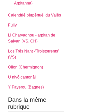
Arpitanna)
Calendrié pèrpèrtuèl du Valês
Fully
Li Charvagnou - arpitan de
Salvan (VS, CH)
Los Três Nant -’Troistorrents’
(VS)
Ollon (Chermignon)
U nivô cantonâl
Y Fayerou (Bagnes)
Dans la même
rubrique