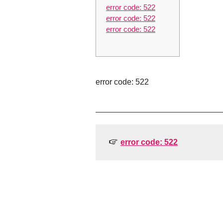
error code: 522
error code: 522
error code: 522
error code: 522
error code: 522