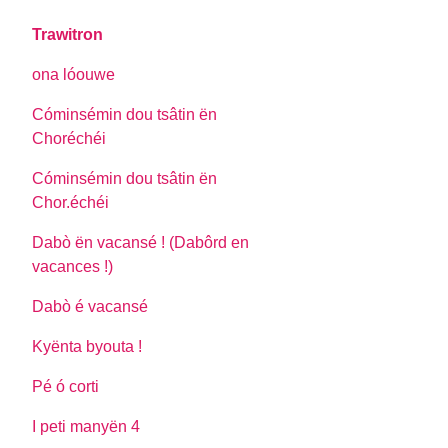
Trawitron
ona lóouwe
Cóminsémin dou tsâtin ën
Choréchéi
Cóminsémin dou tsâtin ën
Chor.échéi
Dabò ën vacansé ! (Dabôrd en
vacances !)
Dabò é vacansé
Kyënta byouta !
Pé ó corti
I peti manyën 4