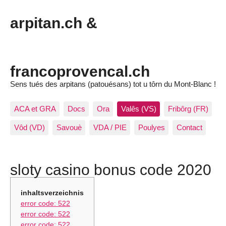
arpitan.ch &
francoprovencal.ch
Sens tués des arpitans (patouésans) tot u tôrn du Mont-Blanc !
ACA et GRA
Docs
Ora
Valês (VS)
Fribôrg (FR)
Vôd (VD)
Savouè
VDA / PIE
Poulyes
Contact
sloty casino bonus code 2020
inhaltsverzeichnis
error code: 522
error code: 522
error code: 522