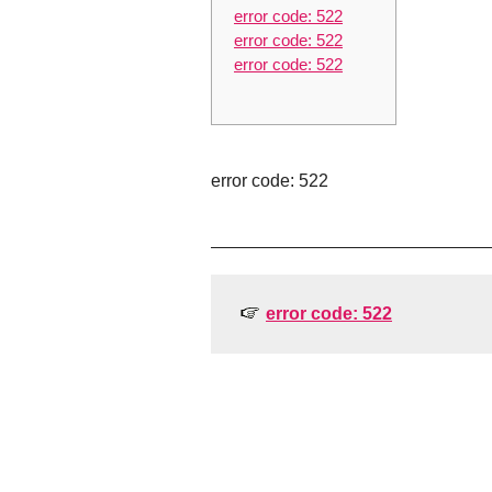
error code: 522
error code: 522
error code: 522
error code: 522
error code: 522