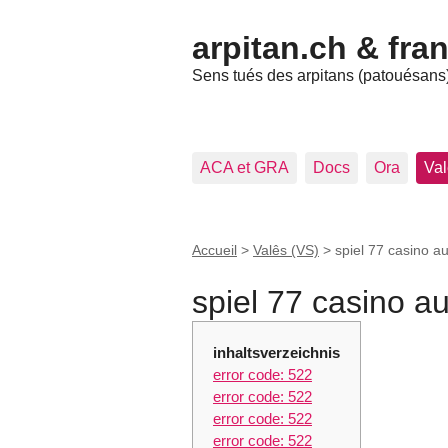
arpitan.ch & fra
Sens tués des arpitans (patouésans) 
ACA et GRA
Docs
Ora
Val
Accueil
>
Valês (VS)
> spiel 77 casino a
spiel 77 casino a
inhaltsverzeichnis
error code: 522
error code: 522
error code: 522
error code: 522