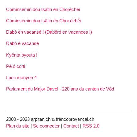
Cóminsémin dou tsâtin ën Choréchéi
Cóminsémin dou tsâtin ën Chor.échéi
Dabò ën vacansé ! (Dabôrd en vacances !)
Dabò é vacansé
Kyënta byouta !
Pé ó corti
I peti manyën 4
Parlament du Major Davel - 220 ans du canton de Vôd
2000 - 2023 arpitan.ch & francoprovencal.ch
Plan du site
|
Se connecter
|
Contact
|
RSS 2.0