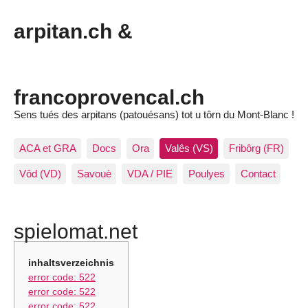
arpitan.ch &
francoprovencal.ch
Sens tués des arpitans (patouésans) tot u tôrn du Mont-Blanc !
ACA et GRA
Docs
Ora
Valês (VS)
Fribôrg (FR)
Vôd (VD)
Savouè
VDA / PIE
Poulyes
Contact
spielomat.net
inhaltsverzeichnis
error code: 522
error code: 522
error code: 522