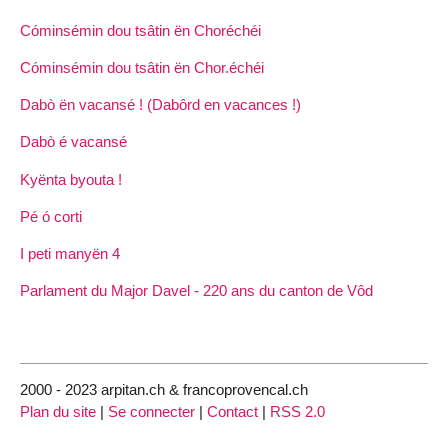
Cóminsémin dou tsâtin ën Choréchéi
Cóminsémin dou tsâtin ën Chor.échéi
Dabò ën vacansé ! (Dabôrd en vacances !)
Dabò é vacansé
Kyënta byouta !
Pé ó corti
I peti manyën 4
Parlament du Major Davel - 220 ans du canton de Vôd
2000 - 2023 arpitan.ch & francoprovencal.ch
Plan du site
|
Se connecter
|
Contact
|
RSS 2.0