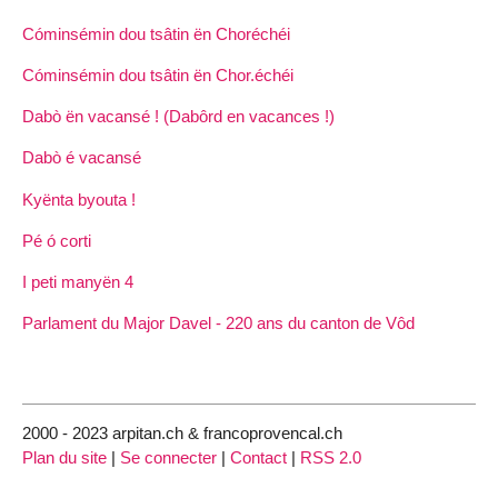
Cóminsémin dou tsâtin ën Choréchéi
Cóminsémin dou tsâtin ën Chor.échéi
Dabò ën vacansé ! (Dabôrd en vacances !)
Dabò é vacansé
Kyënta byouta !
Pé ó corti
I peti manyën 4
Parlament du Major Davel - 220 ans du canton de Vôd
2000 - 2023 arpitan.ch & francoprovencal.ch
Plan du site
|
Se connecter
|
Contact
|
RSS 2.0