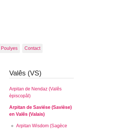
Poulyes
Contact
Valês (VS)
Arpitan de Nendaz (Valês
èpiscopâl)
Arpitan de Saviése (Savièse)
en Valês (Valais)
Arpitan Wisdom (Sagèce