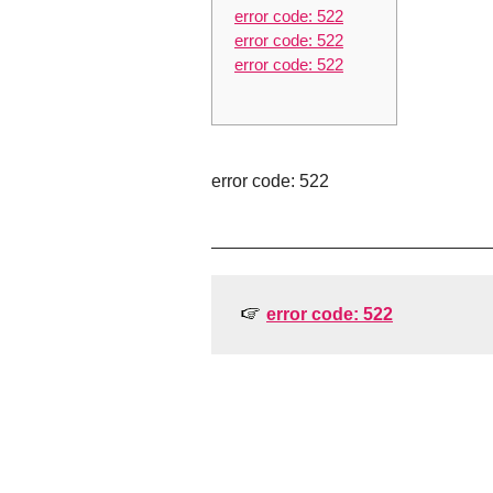
error code: 522
error code: 522
error code: 522
error code: 522
error code: 522