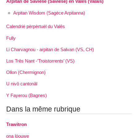
Arpitan de Saviése (Savièse) en Valês (Valais)
Arpitan Wisdom (Sagèce Arpitanna)
Calendrié pèrpèrtuèl du Valês
Fully
Li Charvagnou - arpitan de Salvan (VS, CH)
Los Três Nant -’Troistorrents’ (VS)
Ollon (Chermignon)
U nivô cantonâl
Y Fayerou (Bagnes)
Dans la même rubrique
Trawitron
ona lóouwe