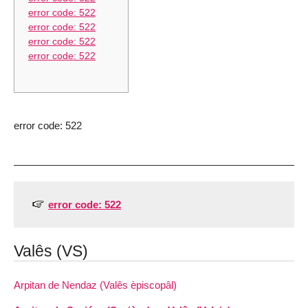
error code: 522
error code: 522
error code: 522
error code: 522
error code: 522
error code: 522
Valês (VS)
Arpitan de Nendaz (Valês èpiscopâl)