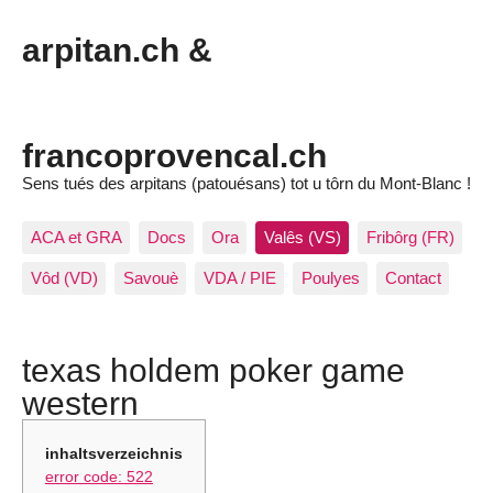
arpitan.ch &
francoprovencal.ch
Sens tués des arpitans (patouésans) tot u tôrn du Mont-Blanc !
ACA et GRA
Docs
Ora
Valês (VS)
Fribôrg (FR)
Vôd (VD)
Savouè
VDA / PIE
Poulyes
Contact
texas holdem poker game
western
inhaltsverzeichnis
error code: 522