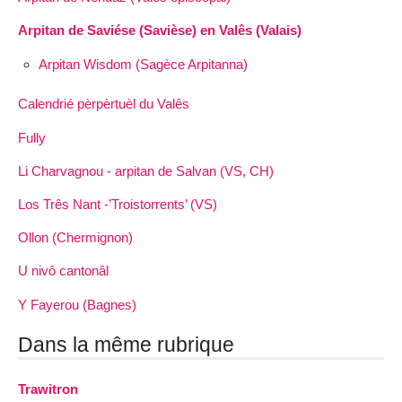
Arpitan de Saviése (Savièse) en Valês (Valais)
Arpitan Wisdom (Sagèce Arpitanna)
Calendrié pèrpèrtuèl du Valês
Fully
Li Charvagnou - arpitan de Salvan (VS, CH)
Los Três Nant -’Troistorrents’ (VS)
Ollon (Chermignon)
U nivô cantonâl
Y Fayerou (Bagnes)
Dans la même rubrique
Trawitron