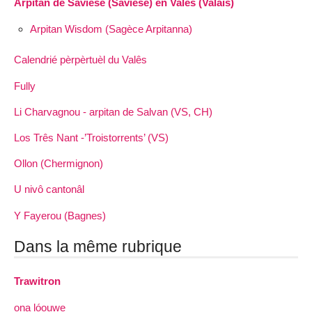
Arpitan de Saviése (Savièse) en Valês (Valais)
Arpitan Wisdom (Sagèce Arpitanna)
Calendrié pèrpèrtuèl du Valês
Fully
Li Charvagnou - arpitan de Salvan (VS, CH)
Los Três Nant -’Troistorrents’ (VS)
Ollon (Chermignon)
U nivô cantonâl
Y Fayerou (Bagnes)
Dans la même rubrique
Trawitron
ona lóouwe