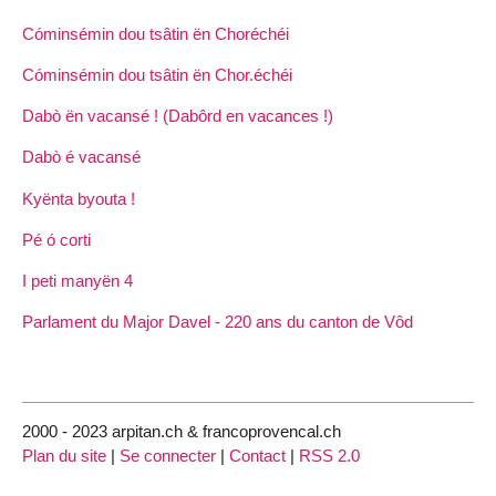
Cóminsémin dou tsâtin ën Choréchéi
Cóminsémin dou tsâtin ën Chor.échéi
Dabò ën vacansé ! (Dabôrd en vacances !)
Dabò é vacansé
Kyënta byouta !
Pé ó corti
I peti manyën 4
Parlament du Major Davel - 220 ans du canton de Vôd
2000 - 2023 arpitan.ch & francoprovencal.ch
Plan du site
|
Se connecter
|
Contact
|
RSS 2.0