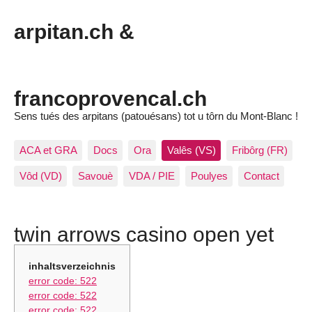
arpitan.ch &
francoprovencal.ch
Sens tués des arpitans (patouésans) tot u tôrn du Mont-Blanc !
ACA et GRA
Docs
Ora
Valês (VS)
Fribôrg (FR)
Vôd (VD)
Savouè
VDA / PIE
Poulyes
Contact
twin arrows casino open yet
inhaltsverzeichnis
error code: 522
error code: 522
error code: 522