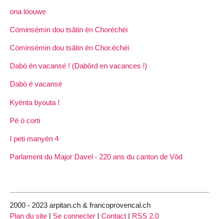
ona lóouwe
Cóminsémin dou tsâtin ën Choréchéi
Cóminsémin dou tsâtin ën Chor.échéi
Dabò ën vacansé ! (Dabôrd en vacances !)
Dabò é vacansé
Kyënta byouta !
Pé ó corti
I peti manyën 4
Parlament du Major Davel - 220 ans du canton de Vôd
2000 - 2023 arpitan.ch & francoprovencal.ch
Plan du site
|
Se connecter
|
Contact
|
RSS 2.0