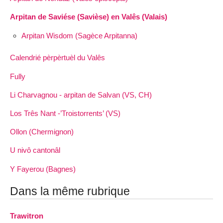
Arpitan de Saviése (Savièse) en Valês (Valais)
Arpitan Wisdom (Sagèce Arpitanna)
Calendrié pèrpèrtuèl du Valês
Fully
Li Charvagnou - arpitan de Salvan (VS, CH)
Los Três Nant -’Troistorrents’ (VS)
Ollon (Chermignon)
U nivô cantonâl
Y Fayerou (Bagnes)
Dans la même rubrique
Trawitron