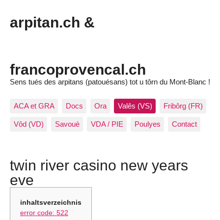
arpitan.ch &
francoprovencal.ch
Sens tués des arpitans (patouésans) tot u tôrn du Mont-Blanc !
ACA et GRA
Docs
Ora
Valês (VS)
Fribôrg (FR)
Vôd (VD)
Savouè
VDA / PIE
Poulyes
Contact
twin river casino new years
eve
inhaltsverzeichnis
error code: 522