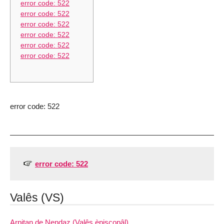
error code: 522
error code: 522
error code: 522
error code: 522
error code: 522
error code: 522
error code: 522
error code: 522
Valês (VS)
Arpitan de Nendaz (Valês èpiscopâl)