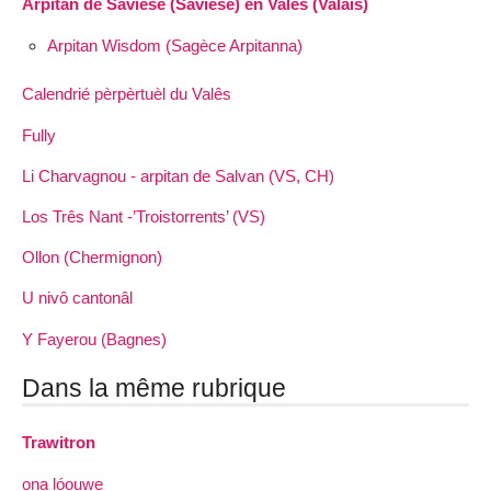
Arpitan de Saviése (Savièse) en Valês (Valais)
Arpitan Wisdom (Sagèce Arpitanna)
Calendrié pèrpèrtuèl du Valês
Fully
Li Charvagnou - arpitan de Salvan (VS, CH)
Los Três Nant -’Troistorrents’ (VS)
Ollon (Chermignon)
U nivô cantonâl
Y Fayerou (Bagnes)
Dans la même rubrique
Trawitron
ona lóouwe