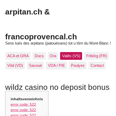
arpitan.ch &
francoprovencal.ch
Sens tués des arpitans (patouésans) tot u tôrn du Mont-Blanc !
ACA et GRA
Docs
Ora
Valês (VS)
Fribôrg (FR)
Vôd (VD)
Savouè
VDA / PIE
Poulyes
Contact
wildz casino no deposit bonus
inhaltsverzeichnis
error code: 522
error code: 522
error code: 522