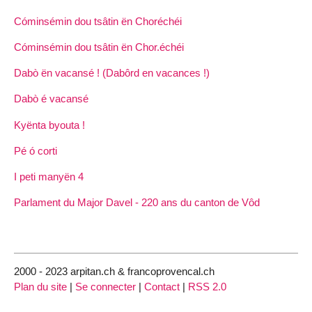
Cóminsémin dou tsâtin ën Choréchéi
Cóminsémin dou tsâtin ën Chor.échéi
Dabò ën vacansé ! (Dabôrd en vacances !)
Dabò é vacansé
Kyënta byouta !
Pé ó corti
I peti manyën 4
Parlament du Major Davel - 220 ans du canton de Vôd
2000 - 2023 arpitan.ch & francoprovencal.ch
Plan du site
|
Se connecter
|
Contact
|
RSS 2.0