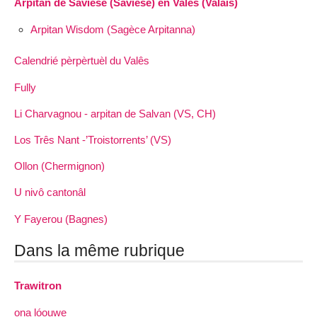
Arpitan de Saviése (Savièse) en Valês (Valais)
Arpitan Wisdom (Sagèce Arpitanna)
Calendrié pèrpèrtuèl du Valês
Fully
Li Charvagnou - arpitan de Salvan (VS, CH)
Los Três Nant -’Troistorrents’ (VS)
Ollon (Chermignon)
U nivô cantonâl
Y Fayerou (Bagnes)
Dans la même rubrique
Trawitron
ona lóouwe