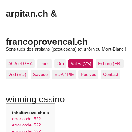
arpitan.ch &
francoprovencal.ch
Sens tués des arpitans (patouésans) tot u tôrn du Mont-Blanc !
ACA et GRA
Docs
Ora
Valês (VS)
Fribôrg (FR)
Vôd (VD)
Savouè
VDA / PIE
Poulyes
Contact
winning casino
inhaltsverzeichnis
error code: 522
error code: 522
error code: 522