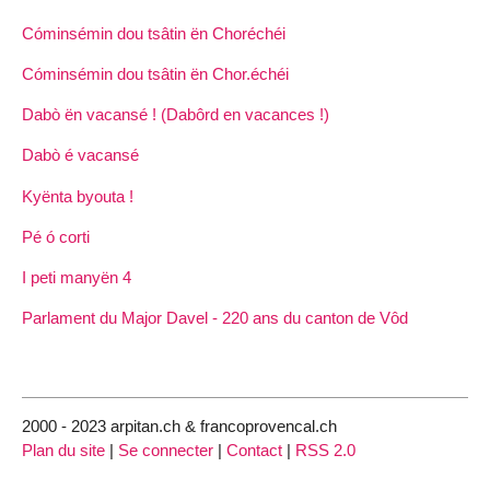
Cóminsémin dou tsâtin ën Choréchéi
Cóminsémin dou tsâtin ën Chor.échéi
Dabò ën vacansé ! (Dabôrd en vacances !)
Dabò é vacansé
Kyënta byouta !
Pé ó corti
I peti manyën 4
Parlament du Major Davel - 220 ans du canton de Vôd
2000 - 2023 arpitan.ch & francoprovencal.ch
Plan du site
|
Se connecter
|
Contact
|
RSS 2.0