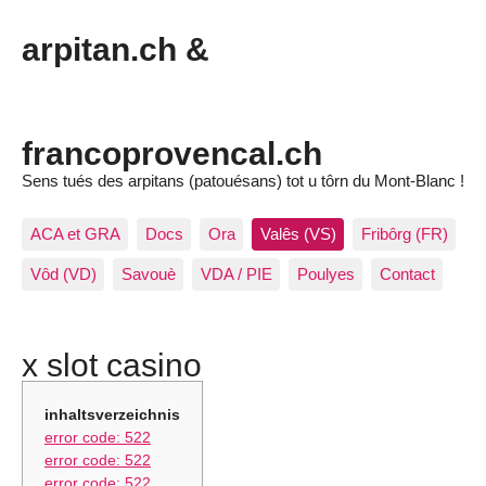
arpitan.ch &
francoprovencal.ch
Sens tués des arpitans (patouésans) tot u tôrn du Mont-Blanc !
ACA et GRA
Docs
Ora
Valês (VS)
Fribôrg (FR)
Vôd (VD)
Savouè
VDA / PIE
Poulyes
Contact
x slot casino
inhaltsverzeichnis
error code: 522
error code: 522
error code: 522