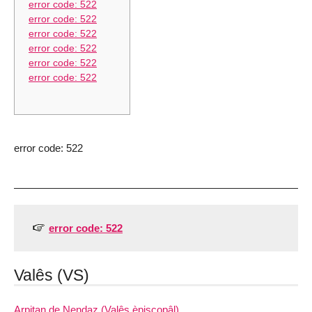
error code: 522
error code: 522
error code: 522
error code: 522
error code: 522
error code: 522
error code: 522
error code: 522
Valês (VS)
Arpitan de Nendaz (Valês èpiscopâl)