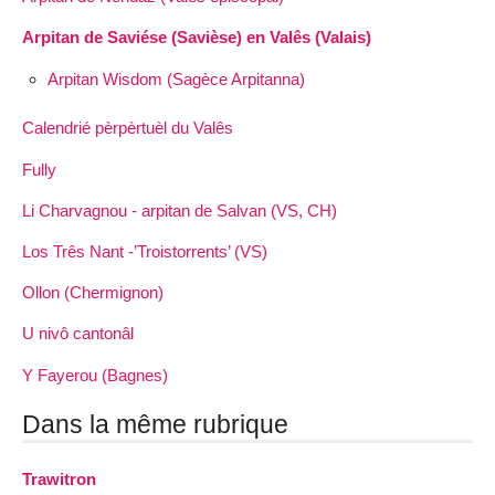
Arpitan de Saviése (Savièse) en Valês (Valais)
Arpitan Wisdom (Sagèce Arpitanna)
Calendrié pèrpèrtuèl du Valês
Fully
Li Charvagnou - arpitan de Salvan (VS, CH)
Los Três Nant -’Troistorrents’ (VS)
Ollon (Chermignon)
U nivô cantonâl
Y Fayerou (Bagnes)
Dans la même rubrique
Trawitron