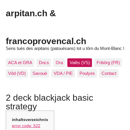
arpitan.ch &
francoprovencal.ch
Sens tués des arpitans (patouésans) tot u tôrn du Mont-Blanc !
ACA et GRA
Docs
Ora
Valês (VS)
Fribôrg (FR)
Vôd (VD)
Savouè
VDA / PIE
Poulyes
Contact
2 deck blackjack basic
strategy
inhaltsverzeichnis
error code: 522