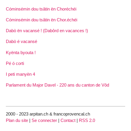
Cóminsémin dou tsâtin ën Choréchéi
Cóminsémin dou tsâtin ën Chor.échéi
Dabò ën vacansé ! (Dabôrd en vacances !)
Dabò é vacansé
Kyënta byouta !
Pé ó corti
I peti manyën 4
Parlament du Major Davel - 220 ans du canton de Vôd
2000 - 2023 arpitan.ch & francoprovencal.ch
Plan du site
|
Se connecter
|
Contact
|
RSS 2.0