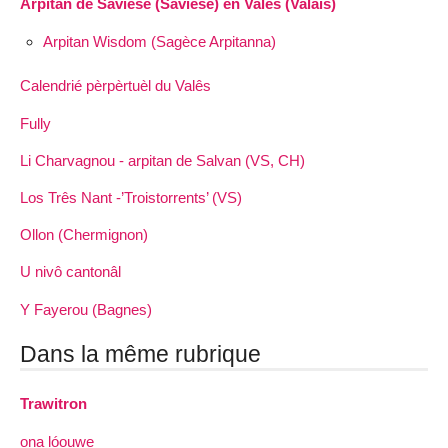
Arpitan de Saviése (Savièse) en Valês (Valais)
Arpitan Wisdom (Sagèce Arpitanna)
Calendrié pèrpèrtuèl du Valês
Fully
Li Charvagnou - arpitan de Salvan (VS, CH)
Los Três Nant -’Troistorrents’ (VS)
Ollon (Chermignon)
U nivô cantonâl
Y Fayerou (Bagnes)
Dans la même rubrique
Trawitron
ona lóouwe