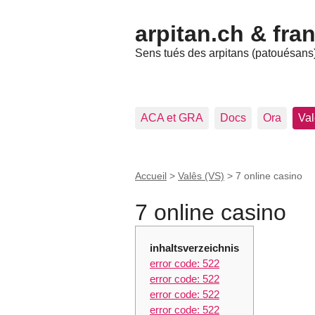
arpitan.ch & fra
Sens tués des arpitans (patouésans) 
ACA et GRA
Docs
Ora
Val
Accueil
>
Valês (VS)
> 7 online casino
7 online casino
inhaltsverzeichnis
error code: 522
error code: 522
error code: 522
error code: 522