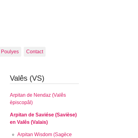
Poulyes
Contact
Valês (VS)
Arpitan de Nendaz (Valês
èpiscopâl)
Arpitan de Saviése (Savièse)
en Valês (Valais)
Arpitan Wisdom (Sagèce