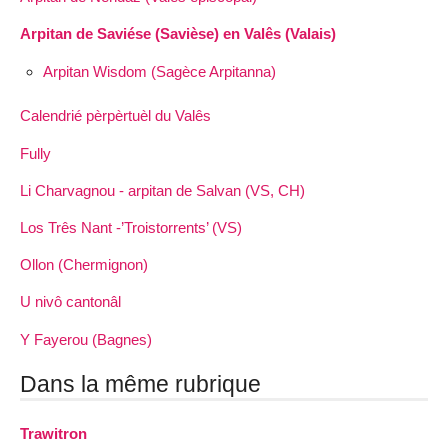
Arpitan de Saviése (Savièse) en Valês (Valais)
Arpitan Wisdom (Sagèce Arpitanna)
Calendrié pèrpèrtuèl du Valês
Fully
Li Charvagnou - arpitan de Salvan (VS, CH)
Los Três Nant -’Troistorrents’ (VS)
Ollon (Chermignon)
U nivô cantonâl
Y Fayerou (Bagnes)
Dans la même rubrique
Trawitron