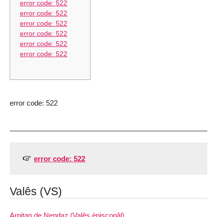
error code: 522
error code: 522
error code: 522
error code: 522
error code: 522
error code: 522
error code: 522
error code: 522
Valês (VS)
Arpitan de Nendaz (Valês èpiscopâl)