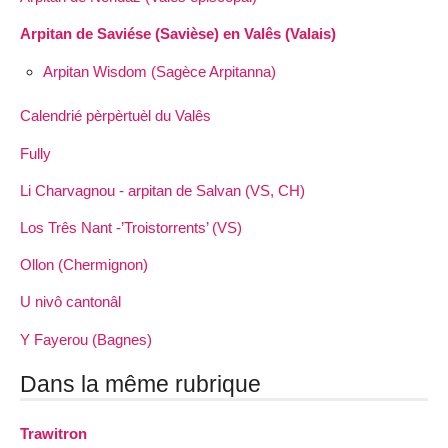
Arpitan de Saviése (Savièse) en Valês (Valais)
Arpitan Wisdom (Sagèce Arpitanna)
Calendrié pèrpèrtuèl du Valês
Fully
Li Charvagnou - arpitan de Salvan (VS, CH)
Los Três Nant -’Troistorrents’ (VS)
Ollon (Chermignon)
U nivô cantonâl
Y Fayerou (Bagnes)
Dans la même rubrique
Trawitron