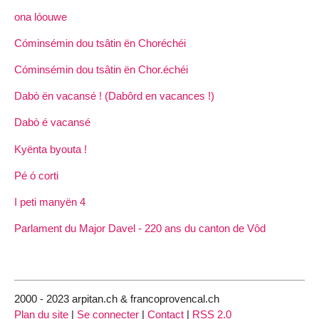
ona lóouwe
Cóminsémin dou tsâtin ën Choréchéi
Cóminsémin dou tsâtin ën Chor.échéi
Dabò ën vacansé ! (Dabôrd en vacances !)
Dabò é vacansé
Kyënta byouta !
Pé ó corti
I peti manyën 4
Parlament du Major Davel - 220 ans du canton de Vôd
2000 - 2023 arpitan.ch & francoprovencal.ch
Plan du site
|
Se connecter
|
Contact
|
RSS 2.0