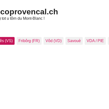
ncoprovencal.ch
tot u tôrn du Mont-Blanc !
ês (VS)
Fribôrg (FR)
Vôd (VD)
Savouè
VDA / PIE