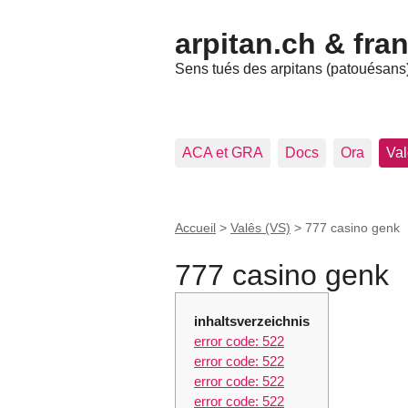
arpitan.ch & fra
Sens tués des arpitans (patouésans) 
ACA et GRA
Docs
Ora
Val
Accueil
>
Valês (VS)
> 777 casino genk
777 casino genk
inhaltsverzeichnis
error code: 522
error code: 522
error code: 522
error code: 522