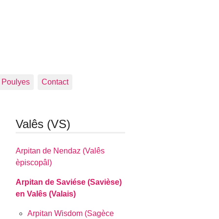
Poulyes
Contact
Valês (VS)
Arpitan de Nendaz (Valês
èpiscopâl)
Arpitan de Saviése (Savièse)
en Valês (Valais)
Arpitan Wisdom (Sagèce