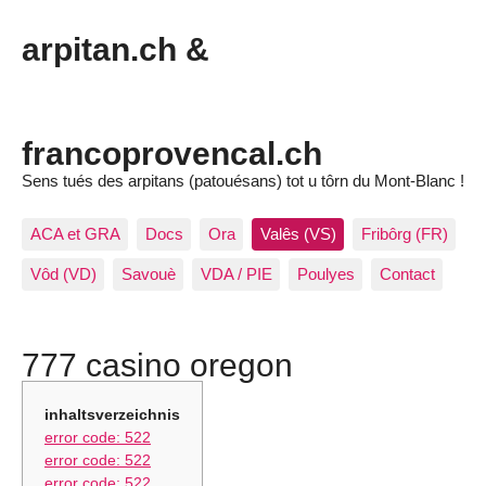
arpitan.ch &
francoprovencal.ch
Sens tués des arpitans (patouésans) tot u tôrn du Mont-Blanc !
ACA et GRA
Docs
Ora
Valês (VS)
Fribôrg (FR)
Vôd (VD)
Savouè
VDA / PIE
Poulyes
Contact
777 casino oregon
inhaltsverzeichnis
error code: 522
error code: 522
error code: 522