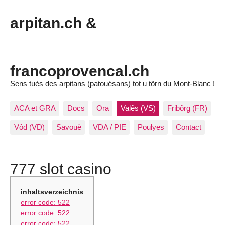
arpitan.ch &
francoprovencal.ch
Sens tués des arpitans (patouésans) tot u tôrn du Mont-Blanc !
ACA et GRA
Docs
Ora
Valês (VS)
Fribôrg (FR)
Vôd (VD)
Savouè
VDA / PIE
Poulyes
Contact
777 slot casino
inhaltsverzeichnis
error code: 522
error code: 522
error code: 522