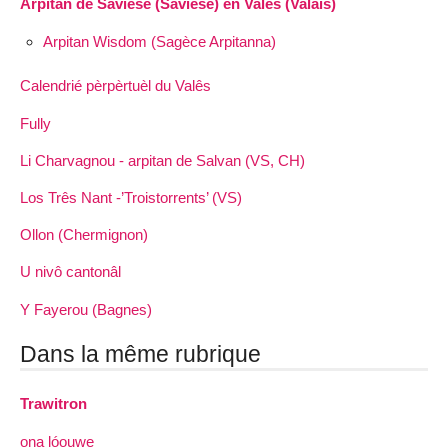
Arpitan de Saviése (Savièse) en Valês (Valais)
Arpitan Wisdom (Sagèce Arpitanna)
Calendrié pèrpèrtuèl du Valês
Fully
Li Charvagnou - arpitan de Salvan (VS, CH)
Los Três Nant -’Troistorrents’ (VS)
Ollon (Chermignon)
U nivô cantonâl
Y Fayerou (Bagnes)
Dans la même rubrique
Trawitron
ona lóouwe