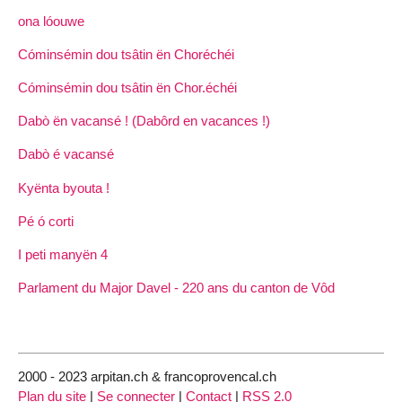
ona lóouwe
Cóminsémin dou tsâtin ën Choréchéi
Cóminsémin dou tsâtin ën Chor.échéi
Dabò ën vacansé ! (Dabôrd en vacances !)
Dabò é vacansé
Kyënta byouta !
Pé ó corti
I peti manyën 4
Parlament du Major Davel - 220 ans du canton de Vôd
2000 - 2023 arpitan.ch & francoprovencal.ch
Plan du site
|
Se connecter
|
Contact
|
RSS 2.0