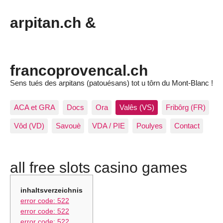
arpitan.ch &
francoprovencal.ch
Sens tués des arpitans (patouésans) tot u tôrn du Mont-Blanc !
ACA et GRA
Docs
Ora
Valês (VS)
Fribôrg (FR)
Vôd (VD)
Savouè
VDA / PIE
Poulyes
Contact
all free slots casino games
inhaltsverzeichnis
error code: 522
error code: 522
error code: 522