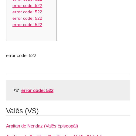
error code: 522
error code: 522
error code: 522
error code: 522
error code: 522
error code: 522
Valês (VS)
Arpitan de Nendaz (Valês èpiscopâl)