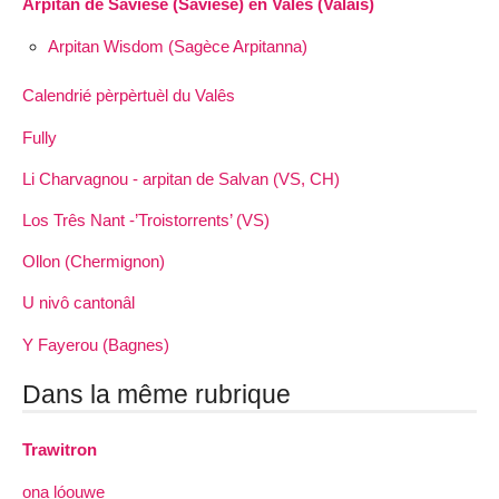
Arpitan de Saviése (Savièse) en Valês (Valais)
Arpitan Wisdom (Sagèce Arpitanna)
Calendrié pèrpèrtuèl du Valês
Fully
Li Charvagnou - arpitan de Salvan (VS, CH)
Los Três Nant -’Troistorrents’ (VS)
Ollon (Chermignon)
U nivô cantonâl
Y Fayerou (Bagnes)
Dans la même rubrique
Trawitron
ona lóouwe