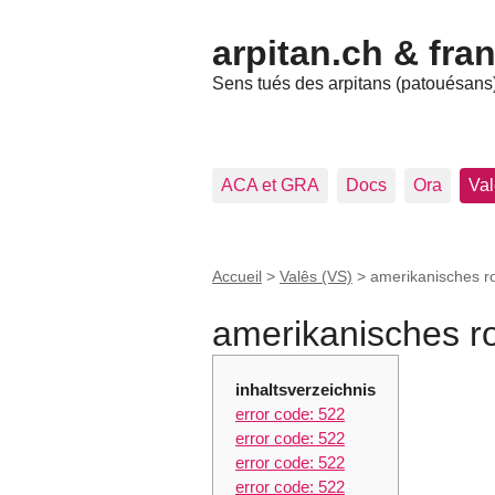
arpitan.ch & fra
Sens tués des arpitans (patouésans) 
ACA et GRA
Docs
Ora
Val
Accueil
>
Valês (VS)
> amerikanisches ro
amerikanisches ro
inhaltsverzeichnis
error code: 522
error code: 522
error code: 522
error code: 522