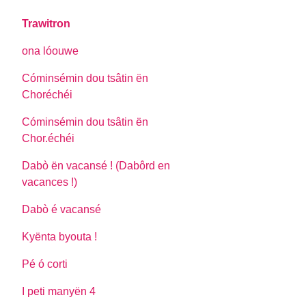
Trawitron
ona lóouwe
Cóminsémin dou tsâtin ën
Choréchéi
Cóminsémin dou tsâtin ën
Chor.échéi
Dabò ën vacansé ! (Dabôrd en
vacances !)
Dabò é vacansé
Kyënta byouta !
Pé ó corti
I peti manyën 4