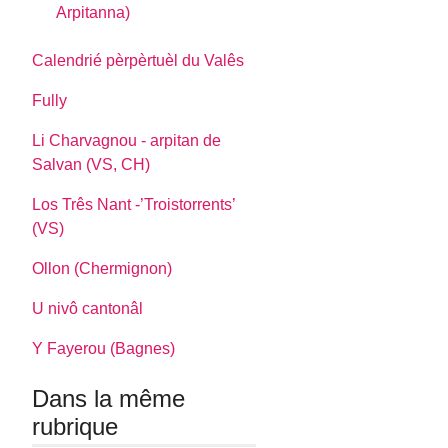
Arpitanna)
Calendrié pèrpèrtuèl du Valês
Fully
Li Charvagnou - arpitan de
Salvan (VS, CH)
Los Três Nant -’Troistorrents’
(VS)
Ollon (Chermignon)
U nivô cantonâl
Y Fayerou (Bagnes)
Dans la même
rubrique