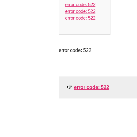
error code: 522
error code: 522
error code: 522
error code: 522
error code: 522