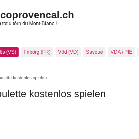
ncoprovencal.ch
tot u tôrn du Mont-Blanc !
ês (VS)
Fribôrg (FR)
Vôd (VD)
Savouè
VDA / PIE
ulette kostenlos spielen
ulette kostenlos spielen