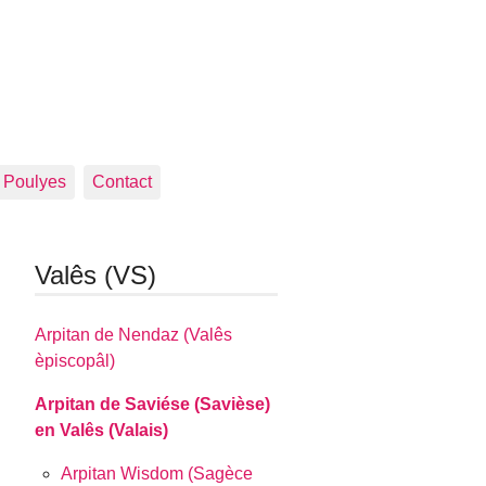
Poulyes
Contact
Valês (VS)
Arpitan de Nendaz (Valês
èpiscopâl)
Arpitan de Saviése (Savièse)
en Valês (Valais)
Arpitan Wisdom (Sagèce