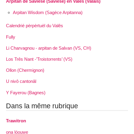
Arpitan de Saviése (Savièse) en Valês (Valais)
Arpitan Wisdom (Sagèce Arpitanna)
Calendrié pèrpèrtuèl du Valês
Fully
Li Charvagnou - arpitan de Salvan (VS, CH)
Los Três Nant -’Troistorrents’ (VS)
Ollon (Chermignon)
U nivô cantonâl
Y Fayerou (Bagnes)
Dans la même rubrique
Trawitron
ona lóouwe