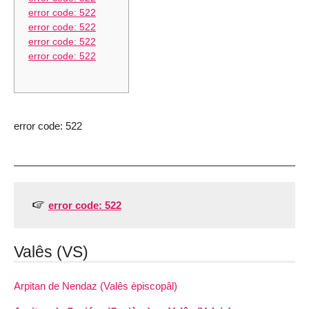
error code: 522
error code: 522
error code: 522
error code: 522
error code: 522
error code: 522
Valês (VS)
Arpitan de Nendaz (Valês èpiscopâl)